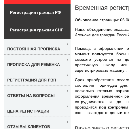
Временная регист
Регистрация граждан РФ
Обновление страницы: 06.0
Наше объединение
оказыв
Регистрация граждан СНГ
Алейске
для граждан Росси
Помощь в оформлении
ПОСТОЯННАЯ ПРОПИСКА
момент пользуется больш
сможете устроится на до
ПРОПИСКА ДЛЯ РЕБЕНКА
престижную школу или
зарегистрировать машину .
Срок приобретения
легал
РЕГИСТРАЦИЯ ДЛЯ РВП
составляет один-два дн
несколько готовых вари
ОТВЕТЫ НА ВОПРОСЫ
оформления временной рег
сотрудничества и до п
проводится под контролем
ЦЕНА РЕГИСТРАЦИИ
вас — вы отдаете деньги т
ОТЗЫВЫ КЛИЕНТОВ
Важно знать о регист