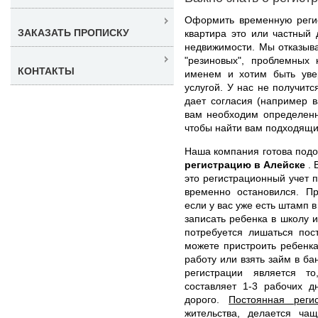
Оформить временную регис
ЗАКАЗАТЬ ПРОПИСКУ
квартира это или частный 
недвижимости. Мы отказыв
"резиновых", проблемных 
КОНТАКТЫ
именем и хотим быть уве
услугой. У нас не получитс
дает согласия (например в
вам необходим определенн
чтобы найти вам подходящи
Наша компания готова под
регистрацию в Алейске
.
это регистрационный учет п
временно остановился. Пр
если у вас уже есть штамп 
записать ребенка в школу и
потребуется лишаться пос
можете пристроить ребенка
работу или взять займ в б
регистрации является т
составляет 1-3 рабочих 
дорого.
Постоянная реги
жительства, делается ча